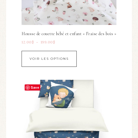
Housse de couette bébé et enfant « Fraise des bois »
12.00
$
–
199.00
$
VOIR LES OPTIONS
Save