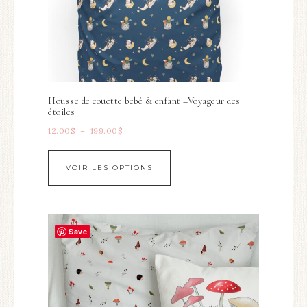
Housse de couette bébé & enfant –Voyageur des
étoiles
12.00
$
–
199.00
$
VOIR LES OPTIONS
Save