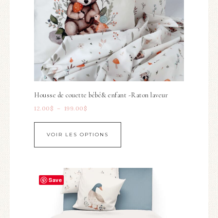
Housse de couette bébé& enfant -Raton laveur
12.00
$
–
199.00
$
VOIR LES OPTIONS
Save