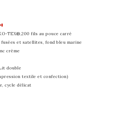
EKO-TEX®,200 fils au pouce carré
 fusées et satellites, fond bleu marine
anc crème
 Lit double
impression textile et confection)
, cycle délicat