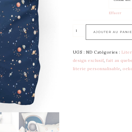
Effacer
AJOUTER AU PANI
UGS :
ND
Catégories :
Lite
design exclusif
,
fait au queb
literie personnalisable
,
oek