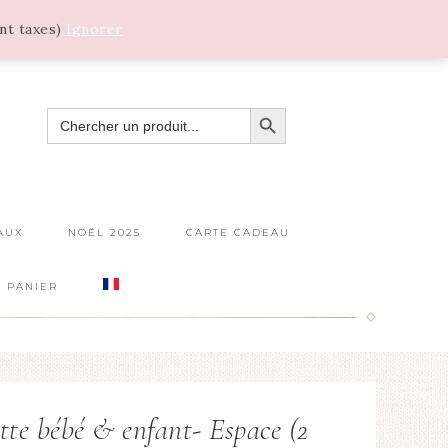
ant taxes)
Ignorer
SEARCH BUTTON
SEARCH
FOR:
AUX
NOËL 2025
CARTE CADEAU
PANIER
tte bébé & enfant- Espace (2