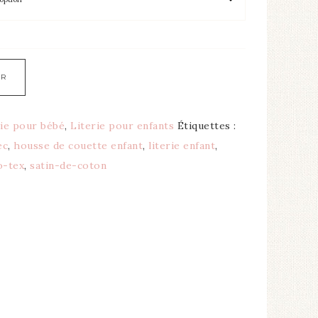
ER
rie pour bébé
,
Literie pour enfants
Étiquettes :
ec
,
housse de couette enfant
,
literie enfant
,
o-tex
,
satin-de-coton