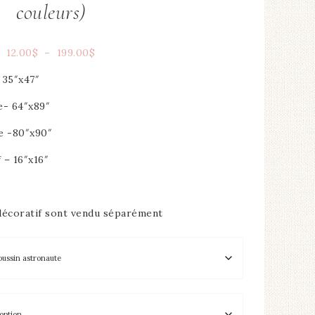
couleurs)
12.00
$
–
199.00
$
 35″x47″
e- 64″x89″
e -80″x90″
 – 16″x16″
n décoratif sont vendu séparément