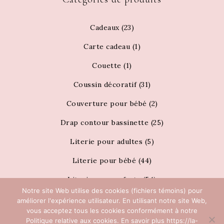
Cadeaux
(23)
Carte cadeau
(1)
Couette
(1)
Coussin décoratif
(31)
Couverture pour bébé
(2)
Drap contour bassinette
(25)
Literie pour adultes
(5)
Literie pour bébé
(44)
Literie pour enfants
(54)
Notre site Web utilise des cookies (fichiers témoins) pour
draps
(2)
améliorer l'expérience utilisateur. En utilisant notre site Web,
vous acceptez tous les cookies conformément à notre
Noël 2025
(3)
Politique relative aux cookies. En savoir plus https://la-