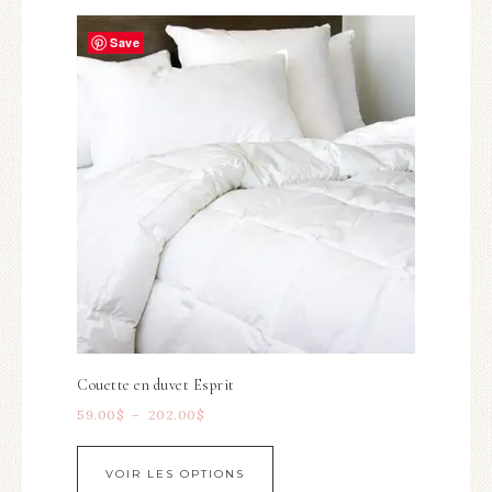
Save
Couette en duvet Esprit
59.00
$
–
202.00
$
VOIR LES OPTIONS