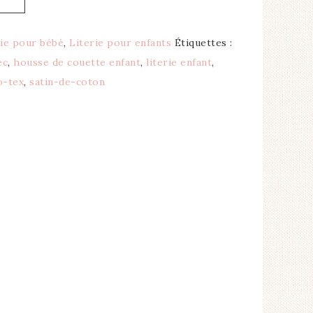
rie pour bébé
,
Literie pour enfants
Étiquettes :
ec
,
housse de couette enfant
,
literie enfant
,
o-tex
,
satin-de-coton