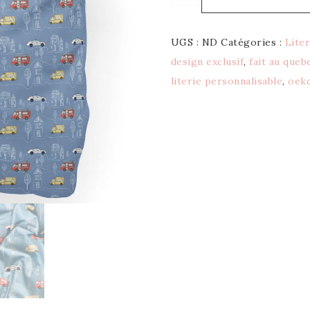
UGS :
ND
Catégories :
Lite
design exclusif
,
fait au queb
literie personnalisable
,
oek