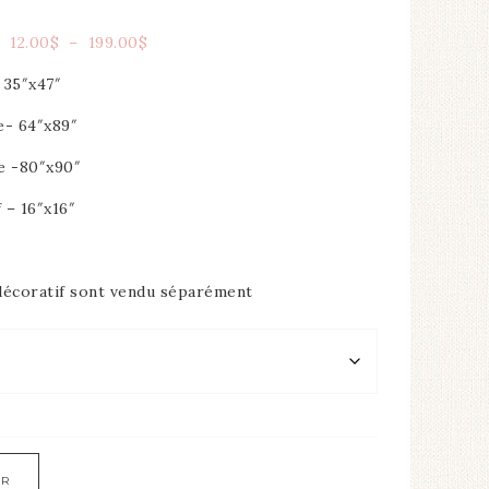
12.00
$
–
199.00
$
 35″x47″
e- 64″x89″
e -80″x90″
 – 16″x16″
n décoratif sont vendu séparément
ER