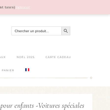
ant taxes)
Ignorer
SEARCH BUTTON
SEARCH
FOR:
AUX
NOËL 2025
CARTE CADEAU
PANIER
pour enfants -Voitures spéciales