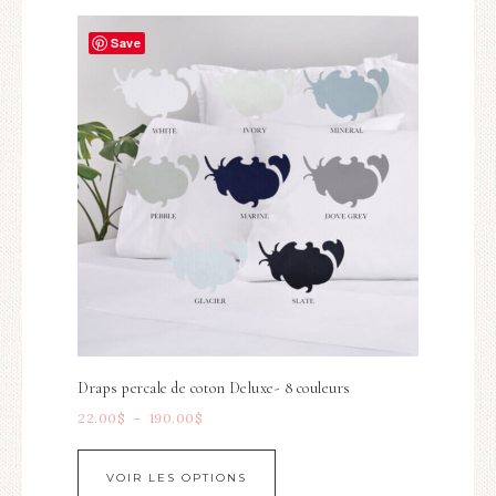
Save
Draps percale de coton Deluxe- 8 couleurs
22.00
$
–
190.00
$
VOIR LES OPTIONS