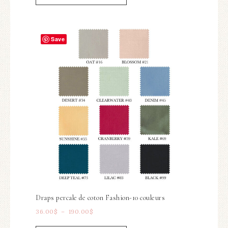
Save
Draps percale de coton Fashion-10 couleurs
36.00
$
–
190.00
$