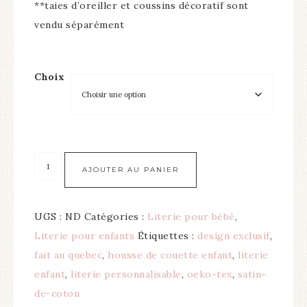
**taies d’oreiller et coussins décoratif sont
vendu séparément
Choix
AJOUTER AU PANIER
UGS :
ND
Catégories :
Literie pour bébé
,
Literie pour enfants
Étiquettes :
design exclusif
,
fait au quebec
,
housse de couette enfant
,
literie
enfant
,
literie personnalisable
,
oeko-tex
,
satin-
de-coton