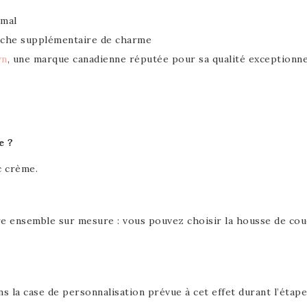
imal
ouche supplémentaire de charme
wn
, une marque canadienne réputée pour sa qualité exceptionne
e ?
c crème.
nsemble sur mesure : vous pouvez choisir la housse de couette
ans la case de personnalisation prévue à cet effet durant l’étap