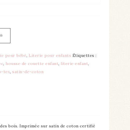
ER
rie pour bébé
,
Literie pour enfants
Étiquettes :
ec
,
housse de couette enfant
,
literie enfant
,
o-tex
,
satin-de-coton
 des bois. Imprimée sur satin de coton certifié