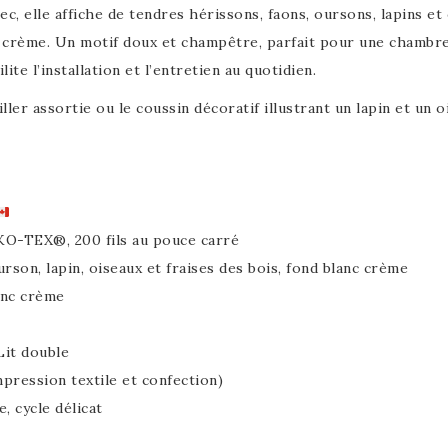
 elle affiche de tendres hérissons, faons, oursons, lapins et 
c crème. Un motif doux et champêtre, parfait pour une chambre 
ite l’installation et l’entretien au quotidien.
iller assortie ou le coussin décoratif illustrant un lapin et un
EKO-TEX®, 200 fils au pouce carré
urson, lapin, oiseaux et fraises des bois, fond blanc crème
anc crème
 Lit double
impression textile et confection)
, cycle délicat