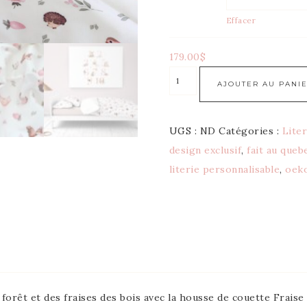
Effacer
179.00
$
AJOUTER AU PANI
UGS :
ND
Catégories :
Lite
design exclusif
,
fait au queb
literie personnalisable
,
oek
a forêt et des fraises des bois avec la housse de couette Fraise