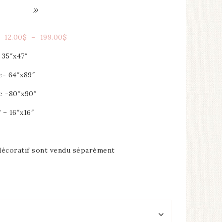
»
12.00
$
–
199.00
$
 35″x47″
e- 64″x89″
e -80″x90″
 – 16″x16″
n décoratif sont vendu séparément