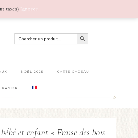
ant taxes)
Ignorer
SEARCH BUTTON
SEARCH
FOR:
AUX
NOËL 2025
CARTE CADEAU
PANIER
bébé et enfant « Fraise des bois