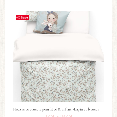
Save
Housse de couette pour bébé & enfant -Lapin et bleuets
12.00
$
–
199.00
$