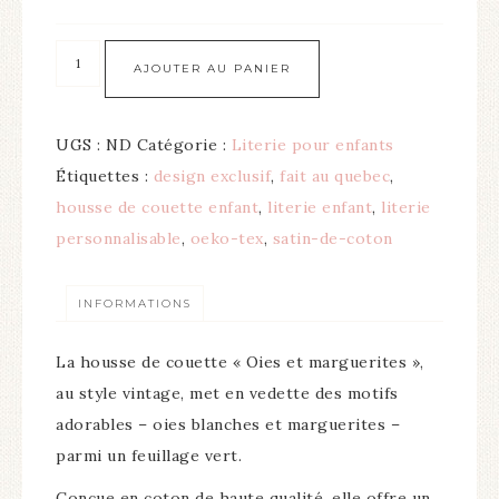
AJOUTER AU PANIER
UGS :
ND
Catégorie :
Literie pour enfants
Étiquettes :
design exclusif
,
fait au quebec
,
housse de couette enfant
,
literie enfant
,
literie
personnalisable
,
oeko-tex
,
satin-de-coton
INFORMATIONS
La housse de couette « Oies et marguerites »,
au style vintage, met en vedette des motifs
adorables – oies blanches et marguerites –
parmi un feuillage vert.
Conçue en coton de haute qualité, elle offre un