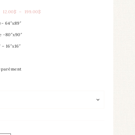
12.00
$
–
199.00
$
e- 64″x89″
e -80″x90″
 – 16″x16″
séparément