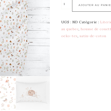
AJOUTER AU PANI
UGS :
ND
Catégorie :
Liter
au quebec
,
housse de couett
oeko-tex
,
satin-de-coton