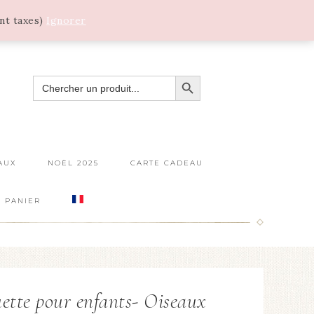
ant taxes)
Ignorer
SEARCH BUTTON
SEARCH
FOR:
AUX
NOËL 2025
CARTE CADEAU
PANIER
ette pour enfants- Oiseaux