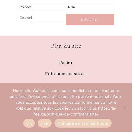
Plan du site
Panier
Foire aux questions
Comment faire une literie personnalisée ?
Notre site Web utilise des cookies (fichiers témoins) pour
Collection exclusive de literie et de cadeaux pour bébé et
améliorer l'expérience utilisateur. En utilisant notre site Web,
vous acceptez tous les cookies conformément à notre
enfant, fait au Québec
Politique relative aux cookies. En savoir plus https://la-
fee.ca/politique-de-confidentialite/
Blog
OK
Non
Politique de confidentialité
À propos