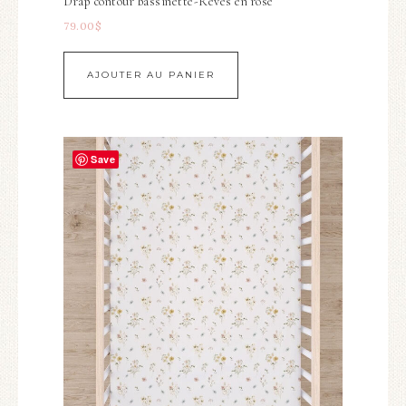
Drap contour bassinette-Rêves en rose
79.00
$
AJOUTER AU PANIER
Save