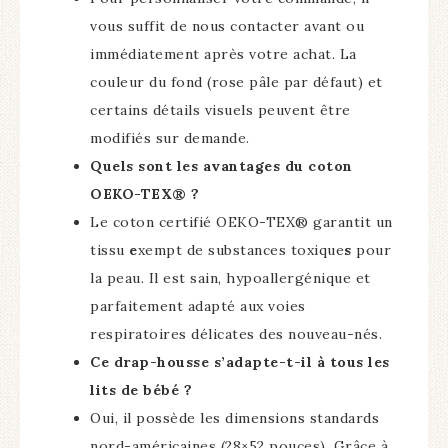
vous suffit de nous contacter avant ou
immédiatement après votre achat. La
couleur du fond (rose pâle par défaut) et
certains détails visuels peuvent être
modifiés sur demande.
Quels sont les avantages du coton
OEKO-TEX® ?
Le coton certifié OEKO-TEX® garantit un
tissu
e
xempt de substances toxique
s
pour
la peau. Il est sain, hypoallergénique et
parfaitement adapté aux voies
respiratoires délicates des nouveau-nés.
Ce drap-housse s’adapte-t-il à tous les
lits de bébé ?
Oui, il possède les dimensions standards
nord-américaines (
28
×
52
pouces). Grâce à