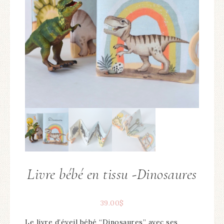
Livre bébé en tissu -Dinosaures
39.00
$
Le livre d’éveil bébé “Dinosaures” avec ses