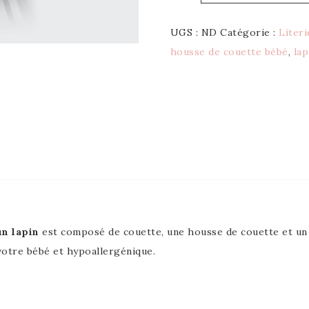
UGS :
ND
Catégorie :
Liter
housse de couette bébé
,
lap
un lapin
est composé de couette, une housse de couette et un c
votre bébé et hypoallergénique.