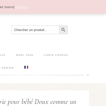
ant taxes)
Ignorer
SEARCH BUTTON
SEARCH
FOR:
AUX
NOËL 2025
CARTE CADEAU
PANIER
erie pour bébé Doux comme un