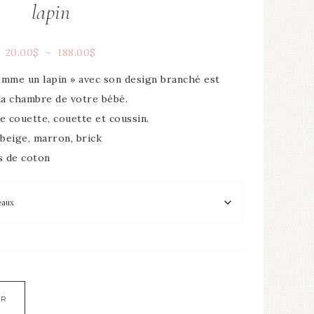
lapin
20.00
$
–
188.00
$
omme un lapin » avec son design branché est
 la chambre de votre bébé.
e couette, couette et coussin.
 beige, marron, brick
es de coton
ER