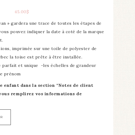
45.00
$
ean »
gardera
une trace de toutes les étapes de
vous pouvez indiquer la date à
coté
de la marque
t.
tions,
imprimée
sur une toile de polyester de
bec la toise est prête à être installée.
e parfait et unique -les échelles de
grandeur
 le prénom
e enfant dans la section “Notes de client
vous remplirez vos informations de
ER