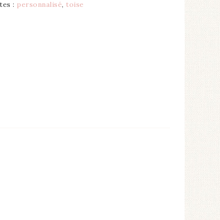
tes :
personnalisé
,
toise