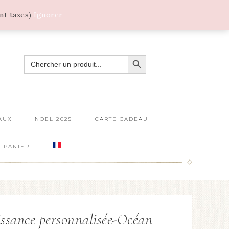
ant taxes)
Ignorer
SEARCH BUTTON
SEARCH
FOR:
AUX
NOËL 2025
CARTE CADEAU
PANIER
oissance personnalisée-Océan