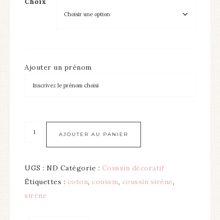
Choix
Ajouter un prénom
AJOUTER AU PANIER
UGS :
ND
Catégorie :
Coussin décoratif
Étiquettes :
coton
,
coussin
,
coussin sirène
,
siréne