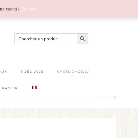
ant taxes)
Ignorer
SEARCH BUTTON
SEARCH
FOR:
AUX
NOËL 2025
CARTE CADEAU
PANIER