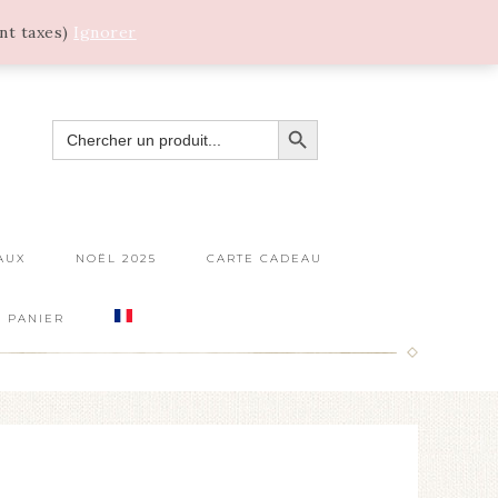
ant taxes)
Ignorer
SEARCH BUTTON
SEARCH
FOR:
AUX
NOËL 2025
CARTE CADEAU
PANIER