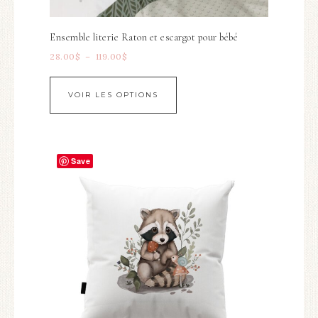
Ensemble literie Raton et escargot pour bébé
28.00
$
–
119.00
$
VOIR LES OPTIONS
Save