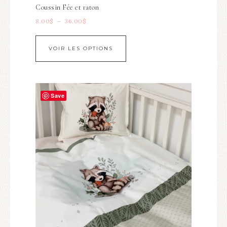
Coussin Fée et raton
8.00
$
–
36.00
$
VOIR LES OPTIONS
Save