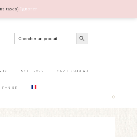
ant taxes)
Ignorer
SEARCH BUTTON
SEARCH
FOR:
AUX
NOËL 2025
CARTE CADEAU
PANIER