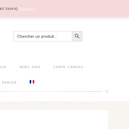
ant taxes)
Ignorer
SEARCH BUTTON
SEARCH
FOR:
AUX
NOËL 2025
CARTE CADEAU
PANIER