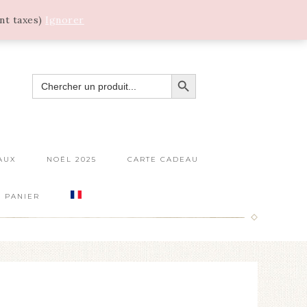
ant taxes)
Ignorer
SEARCH BUTTON
SEARCH
FOR:
AUX
NOËL 2025
CARTE CADEAU
PANIER